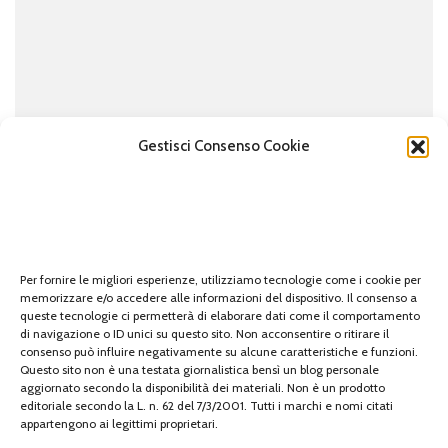
Gestisci Consenso Cookie
MEDICINA
SALUTE
Mammografia Brescia: il ruolo dei centri
Per fornire le migliori esperienze, utilizziamo tecnologie come i cookie per
specializzati a Brescia
memorizzare e/o accedere alle informazioni del dispositivo. Il consenso a
queste tecnologie ci permetterà di elaborare dati come il comportamento
di
editor
alle
Luglio 6, 2023
di navigazione o ID unici su questo sito. Non acconsentire o ritirare il
consenso può influire negativamente su alcune caratteristiche e funzioni.
La
mammografia Brescia
e lo screening del tumore al
Questo sito non è una testata giornalistica bensì un blog personale
aggiornato secondo la disponibilità dei materiali. Non è un prodotto
seno rivestono un ruolo fondamentale nella
editoriale secondo la L. n. 62 del 7/3/2001. Tutti i marchi e nomi citati
prevenzione e nella diagnosi precoce di questa
appartengono ai legittimi proprietari.