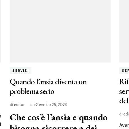
SERVIZI
SER
Quando l’ansia diventa un
Rif
problema serio
ser
del
di
editor
alle
Gennaio 25, 2023
Che cos’è l’ansia e quando
di
edi
n
i
bisogna ricorrere a dei
Aver