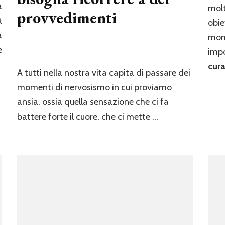
a
molt
provvedimenti
à
obie
a
mome
e
impo
cura
A tutti nella nostra vita capita di passare dei
momenti di nervosismo in cui proviamo
ansia, ossia quella sensazione che ci fa
battere forte il cuore, che ci mette …