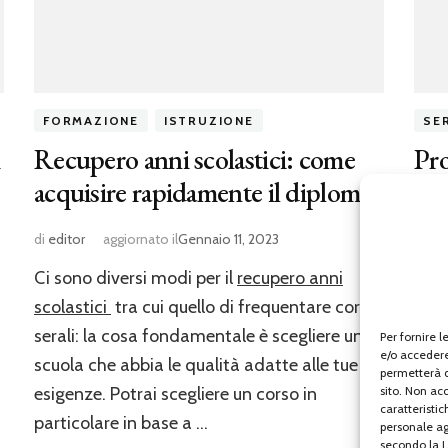
FORMAZIONE
ISTRUZIONE
SER
i
Recupero anni scolastici: come
Pro
acquisire rapidamente il diploma
cos
di
editor
aggiornato il
Gennaio 11, 2023
di
edi
Ci sono diversi modi per il
recupero anni
La
p
scolastici
tra cui quello di frequentare corsi
rife
serali: la cosa fondamentale è scegliere una
mate
Per fornire 
e/o accedere
scuola che abbia le qualità adatte alle tue
scop
permetterà 
sito. Non ac
esigenze. Potrai scegliere un corso in
proc
caratteristic
particolare in base a …
con 
personale agg
secondo la L.