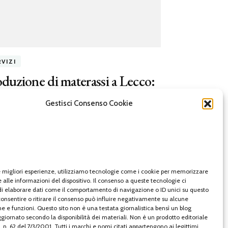
VIZI
duzione di materassi a Lecco:
a sapere
Gestisci Consenso Cookie
tor
alle
Gennaio 4, 2023
roduzione di materassi a Lecco
si
risce alla produzione professionale di
rassi, che possono essere utilizzati per
le migliori esperienze, utilizziamo tecnologie come i cookie per memorizzare
 alle informazioni del dispositivo. Il consenso a queste tecnologie ci
i residenziali, commerciali o industriali. Il
di elaborare dati come il comportamento di navigazione o ID unici su questo
consentire o ritirare il consenso può influire negativamente su alcune
esso di produzione inizia tipicamente
he e funzioni. Questo sito non è una testata giornalistica bensì un blog
la selezione dei materiali giusti, che
iornato secondo la disponibilità dei materiali. Non è un prodotto editoriale
 n. 62 del 7/3/2001. Tutti i marchi e nomi citati appartengono ai legittimi