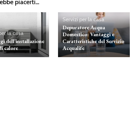
ebbe piacerti...
Servizi per la casa
Depuratore Acqua
per la casa
Domestico: Vantaggi e
gi dell’installazione
Caratteristiche del Servizio
i calore
Acqualife