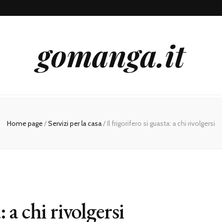
gomanga.it
Home page
/
Servizi per la casa
/
Il frigorifero si guasta: a chi rivolgersi
: a chi rivolgersi