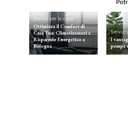
Potr
Servizi per la casa
Ottimizza il Comfort di
Servizi 
Casa Tua: Climatizzatori e
Risparmio Energetico a
I vantag
Bologna
pompe d