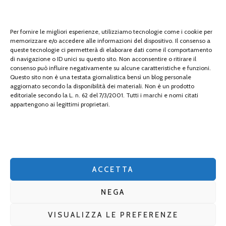
Tech
tecnologia
Per fornire le migliori esperienze, utilizziamo tecnologie come i cookie per
memorizzare e/o accedere alle informazioni del dispositivo. Il consenso a
travel
queste tecnologie ci permetterà di elaborare dati come il comportamento
di navigazione o ID unici su questo sito. Non acconsentire o ritirare il
Uncategorized
consenso può influire negativamente su alcune caratteristiche e funzioni.
Questo sito non è una testata giornalistica bensì un blog personale
aggiornato secondo la disponibilità dei materiali. Non è un prodotto
viaggi
editoriale secondo la L. n. 62 del 7/3/2001. Tutti i marchi e nomi citati
appartengono ai legittimi proprietari.
web
web marketing
wedding
ACCETTA
NEGA
VISUALIZZA LE PREFERENZE
2026 Copyright
gomanga.it
.
Blossom Mommy Blog | Sviluppato da