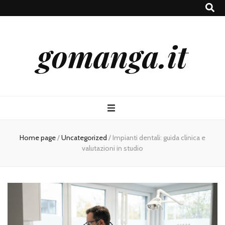
gomanga.it
Home page
/
Uncategorized
/
Impianti dentali: guida clinica e
valutazioni in studio