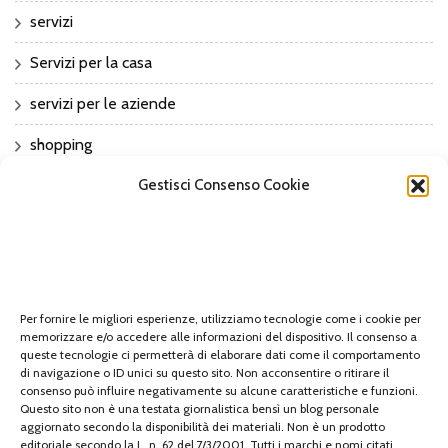
servizi
Servizi per la casa
servizi per le aziende
shopping
Gestisci Consenso Cookie
sport
Sports
Tech
tecnologia
Per fornire le migliori esperienze, utilizziamo tecnologie come i cookie per
memorizzare e/o accedere alle informazioni del dispositivo. Il consenso a
travel
queste tecnologie ci permetterà di elaborare dati come il comportamento
di navigazione o ID unici su questo sito. Non acconsentire o ritirare il
Uncategorized
consenso può influire negativamente su alcune caratteristiche e funzioni.
Questo sito non è una testata giornalistica bensì un blog personale
aggiornato secondo la disponibilità dei materiali. Non è un prodotto
viaggi
editoriale secondo la L. n. 62 del 7/3/2001. Tutti i marchi e nomi citati