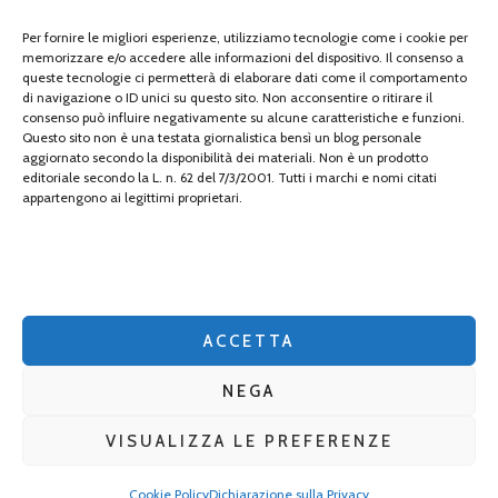
tecnologia
Per fornire le migliori esperienze, utilizziamo tecnologie come i cookie per
memorizzare e/o accedere alle informazioni del dispositivo. Il consenso a
travel
queste tecnologie ci permetterà di elaborare dati come il comportamento
di navigazione o ID unici su questo sito. Non acconsentire o ritirare il
Uncategorized
consenso può influire negativamente su alcune caratteristiche e funzioni.
Questo sito non è una testata giornalistica bensì un blog personale
aggiornato secondo la disponibilità dei materiali. Non è un prodotto
viaggi
editoriale secondo la L. n. 62 del 7/3/2001. Tutti i marchi e nomi citati
appartengono ai legittimi proprietari.
web
web marketing
wedding
ACCETTA
NEGA
VISUALIZZA LE PREFERENZE
2026 Copyright
gomanga.it
.
Blossom Mommy Blog | Sviluppato da
Blossom Themes
. Powered by
WordPress
.
Privacy
Cookie Policy
Dichiarazione sulla Privacy