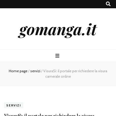
gomanga.it
Home page
/
servizi
/
VisuraSì: il portale per richiedere la visura
camerale online
SERVIZI
VisuraSì: il portale per richiedere la visura