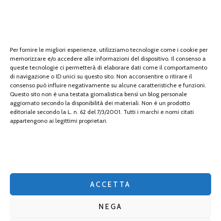
Sports
Tech
tecnologia
Per fornire le migliori esperienze, utilizziamo tecnologie come i cookie per
memorizzare e/o accedere alle informazioni del dispositivo. Il consenso a
travel
queste tecnologie ci permetterà di elaborare dati come il comportamento
di navigazione o ID unici su questo sito. Non acconsentire o ritirare il
Uncategorized
consenso può influire negativamente su alcune caratteristiche e funzioni.
Questo sito non è una testata giornalistica bensì un blog personale
aggiornato secondo la disponibilità dei materiali. Non è un prodotto
viaggi
editoriale secondo la L. n. 62 del 7/3/2001. Tutti i marchi e nomi citati
appartengono ai legittimi proprietari.
web
web marketing
wedding
ACCETTA
NEGA