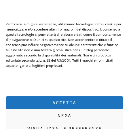
Tech
tecnologia
Per fornire le migliori esperienze, utilizziamo tecnologie come i cookie per
memorizzare e/o accedere alle informazioni del dispositivo. Il consenso a
travel
queste tecnologie ci permetterà di elaborare dati come il comportamento
di navigazione o ID unici su questo sito. Non acconsentire o ritirare il
Uncategorized
consenso può influire negativamente su alcune caratteristiche e funzioni.
Questo sito non è una testata giornalistica bensì un blog personale
aggiornato secondo la disponibilità dei materiali. Non è un prodotto
viaggi
editoriale secondo la L. n. 62 del 7/3/2001. Tutti i marchi e nomi citati
appartengono ai legittimi proprietari.
web
web marketing
wedding
ACCETTA
NEGA
VISUALIZZA LE PREFERENZE