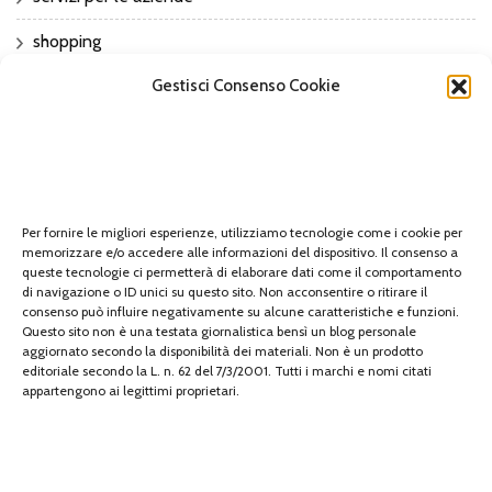
shopping
sport
Gestisci Consenso Cookie
Sports
Tech
tecnologia
Per fornire le migliori esperienze, utilizziamo tecnologie come i cookie per
memorizzare e/o accedere alle informazioni del dispositivo. Il consenso a
travel
queste tecnologie ci permetterà di elaborare dati come il comportamento
di navigazione o ID unici su questo sito. Non acconsentire o ritirare il
Uncategorized
consenso può influire negativamente su alcune caratteristiche e funzioni.
Questo sito non è una testata giornalistica bensì un blog personale
aggiornato secondo la disponibilità dei materiali. Non è un prodotto
viaggi
editoriale secondo la L. n. 62 del 7/3/2001. Tutti i marchi e nomi citati
appartengono ai legittimi proprietari.
web
web marketing
wedding