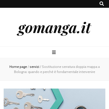
gomanga.it
Home page
/
servizi
/
Sostituzione serratura doppia mappa a
Bologna: quando e perché è fondamentale intervenire