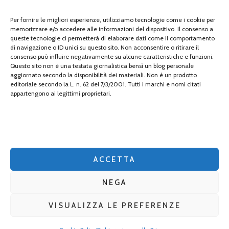
tecnologia
Per fornire le migliori esperienze, utilizziamo tecnologie come i cookie per
memorizzare e/o accedere alle informazioni del dispositivo. Il consenso a
travel
queste tecnologie ci permetterà di elaborare dati come il comportamento
di navigazione o ID unici su questo sito. Non acconsentire o ritirare il
Uncategorized
consenso può influire negativamente su alcune caratteristiche e funzioni.
Questo sito non è una testata giornalistica bensì un blog personale
aggiornato secondo la disponibilità dei materiali. Non è un prodotto
viaggi
editoriale secondo la L. n. 62 del 7/3/2001. Tutti i marchi e nomi citati
appartengono ai legittimi proprietari.
web
web marketing
wedding
ACCETTA
NEGA
VISUALIZZA LE PREFERENZE
2026 Copyright
gomanga.it
.
Blossom Mommy Blog | Sviluppato da
Blossom Themes
. Powered by
WordPress
.
Privacy