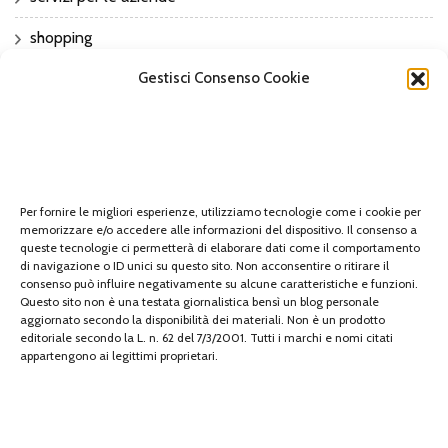
shopping
sport
Gestisci Consenso Cookie
Sports
Tech
tecnologia
Per fornire le migliori esperienze, utilizziamo tecnologie come i cookie per
memorizzare e/o accedere alle informazioni del dispositivo. Il consenso a
travel
queste tecnologie ci permetterà di elaborare dati come il comportamento
di navigazione o ID unici su questo sito. Non acconsentire o ritirare il
Uncategorized
consenso può influire negativamente su alcune caratteristiche e funzioni.
Questo sito non è una testata giornalistica bensì un blog personale
aggiornato secondo la disponibilità dei materiali. Non è un prodotto
viaggi
editoriale secondo la L. n. 62 del 7/3/2001. Tutti i marchi e nomi citati
appartengono ai legittimi proprietari.
web
web marketing
wedding