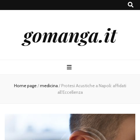
gomanga.it
Home page
/
medicina
/
Protesi Acustiche a Napoli: affidati
all’Eccellenza